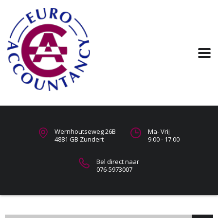
Wernhoutseweg 26B
Ma- Vrij
4881 GB Zundert
9.00 - 17.00
Bel direct naar
076-5973007